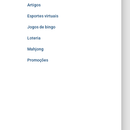
Artigos
Esportes virtuais
Jogos de bingo
Loteria
Mahjong
Promoções