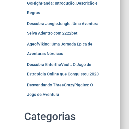
GoHighPanda: Introdução, Descrição e
Regras
Descubra JungleJungle: Uma Aventura
Selva Adentro com 2222bet
AgeofViking: Uma Jornada Épica de
Aventuras Nórdicas
Descubra EntertheVault: O Jogo de
Estratégia Online que Conquistou 2023
Desvendando ThreeCrazyPiggies: O
Jogo de Aventura
Categorias