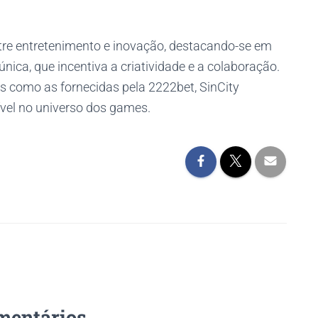
ntre entretenimento e inovação, destacando-se em
ca, que incentiva a criatividade e a colaboração.
 como as fornecidas pela 2222bet, SinCity
sível no universo dos games.
mentários