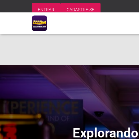
ENTRAR
CADASTRE-SE
Explorando