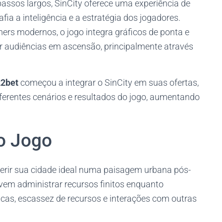
ssos largos, SinCity oferece uma experiência de
a a inteligência e a estratégia dos jogadores.
ers modernos, o jogo integra gráficos de ponta e
r audiências em ascensão, principalmente através
2bet
começou a integrar o SinCity em suas ofertas,
erentes cenários e resultados do jogo, aumentando
o Jogo
e gerir sua cidade ideal numa paisagem urbana pós-
evem administrar recursos finitos enquanto
as, escassez de recursos e interações com outras