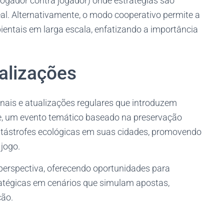
ogador contra jogador) onde estratégias são
al. Alternativamente, o modo cooperativo permite a
ientais em larga escala, enfatizando a importância
alizações
nais e atualizações regulares que introduzem
e, um evento temático baseado na preservação
catástrofes ecológicas em suas cidades, promovendo
 jogo.
perspectiva, oferecendo oportunidades para
ratégicas em cenários que simulam apostas,
ção.