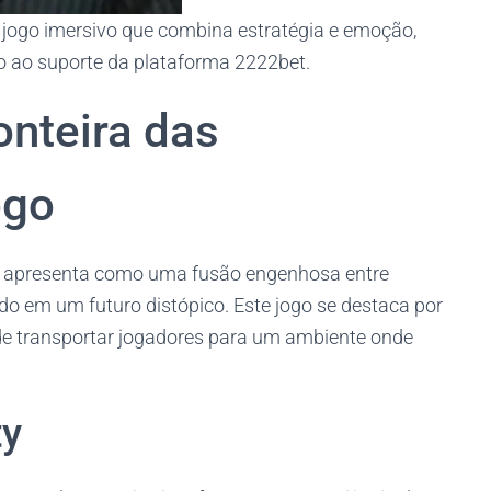
m jogo imersivo que combina estratégia e emoção,
do ao suporte da plataforma 2222bet.
onteira das
ogo
 se apresenta como uma fusão engenhosa entre
ado em um futuro distópico. Este jogo se destaca por
de transportar jogadores para um ambiente onde
ty