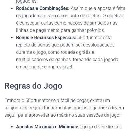
jogadores.
Rodadas e Combinações:
Assim que a aposta é feita,
os jogadores giram o conjunto de roletas. O objetivo
é conseguir certas combinações de símbolos nas
linhas de pagamento para ganhar prêmios.
Bônus e Recursos Especiais:
5Fortunator está
repleto de bônus que podem ser desbloqueados
durante o jogo, como rodadas grátis e
multiplicadores de ganhos, tornando cada jogada
emocionante e imprevisível.
Regras do Jogo
Embora o 5Fortunator seja fácil de pegar, existe um
conjunto de regras fundamentais que os jogadores devem
seguir para aproveitar ao máximo suas sessões de jogo:
Apostas Máximas e Mínimas:
O jogo define limites