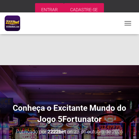
ENTRAR
CADASTRE-SE
A
L
T
E
R
N
A
R
N
A
V
E
G
A
Conheça o Excitante Mundo do
Ç
Ã
Jogo 5Fortunator
O
Publicado por
2222bet
on
23 de outubro de 2026