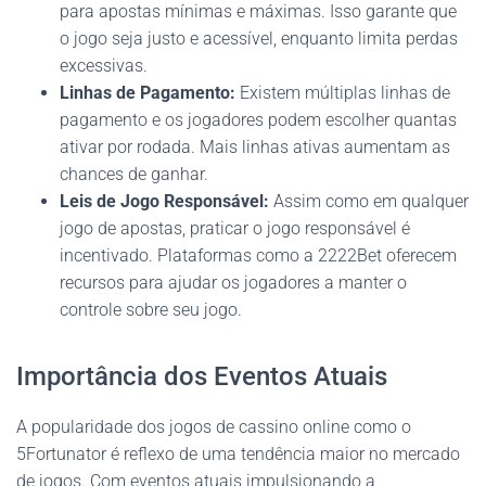
para apostas mínimas e máximas. Isso garante que
o jogo seja justo e acessível, enquanto limita perdas
excessivas.
Linhas de Pagamento:
Existem múltiplas linhas de
pagamento e os jogadores podem escolher quantas
ativar por rodada. Mais linhas ativas aumentam as
chances de ganhar.
Leis de Jogo Responsável:
Assim como em qualquer
jogo de apostas, praticar o jogo responsável é
incentivado. Plataformas como a 2222Bet oferecem
recursos para ajudar os jogadores a manter o
controle sobre seu jogo.
Importância dos Eventos Atuais
A popularidade dos jogos de cassino online como o
5Fortunator é reflexo de uma tendência maior no mercado
de jogos. Com eventos atuais impulsionando a