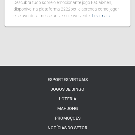
Descubra tudo sobre o emocionante jogo FaCaiShen,
disponível na plataforma 2222bet, e aprenda como jogar
e se aventurar nesse universo envolvente.
Leia mais…
ESPORTES VIRTUAIS
JOGOS DE BINGO
LOTERIA
MAHJONG
PROMOÇÕES
NOTÍCIAS DO SETOR