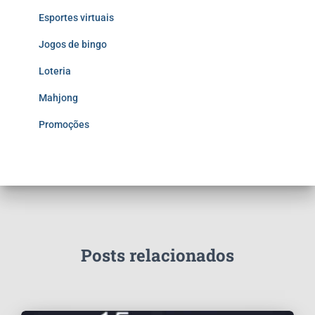
Esportes virtuais
Jogos de bingo
Loteria
Mahjong
Promoções
Posts relacionados