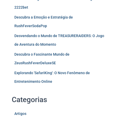
2222bet
Descubra a Emoção e Estratégia de
RushFeverSodaPop
Desvendando o Mundo de TREASURERAIDERS: O Jogo
de Aventura do Momento
Descubra o Fascinante Mundo de
ZeusRushFeverDeluxeSE
Explorando 'SafariKing': O Novo Fenômeno de
Entretenimento Online
Categorias
Artigos