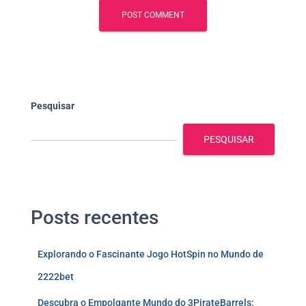
Pesquisar
PESQUISAR
Posts recentes
Explorando o Fascinante Jogo HotSpin no Mundo de
2222bet
Descubra o Empolgante Mundo do 3PirateBarrels: