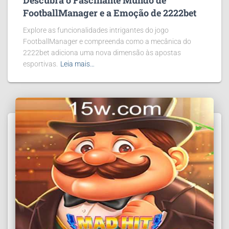
Descubra o Fascinante Mundo de
FootballManager e a Emoção de 2222bet
Explore as funcionalidades intrigantes do jogo
FootballManager e compreenda como a mecânica do
2222bet adiciona uma nova dimensão às apostas
esportivas.
Leia mais…