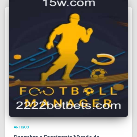
ARTIGOS