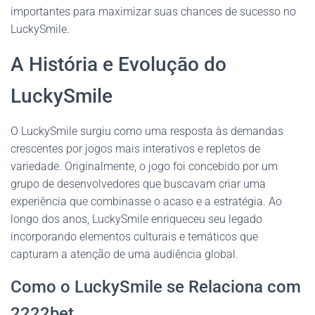
importantes para maximizar suas chances de sucesso no
LuckySmile.
A História e Evolução do
LuckySmile
O LuckySmile surgiu como uma resposta às demandas
crescentes por jogos mais interativos e repletos de
variedade. Originalmente, o jogo foi concebido por um
grupo de desenvolvedores que buscavam criar uma
experiência que combinasse o acaso e a estratégia. Ao
longo dos anos, LuckySmile enriqueceu seu legado
incorporando elementos culturais e temáticos que
capturam a atenção de uma audiência global.
Como o LuckySmile se Relaciona com
2222bet