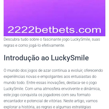
Descubra tudo sobre o fascinante jogo LuckySmile, suas
regras e como jogá-lo efetivamente.
Introdução ao LuckySmile
O mundo dos jogos de azar continua a evoluir, oferecendo
experiências novas e empolgantes aos entusiastas do
mundo todo. Entre essas inovações, destaca-se o jogo
LuckySmile. Com uma atmosfera envolvente e dinâmica,
este jogo conquista os jogadores com seu formato
encantador e potencial de vitórias. Neste artigo, vamos
explorar a história, as regras e algumas estratégias