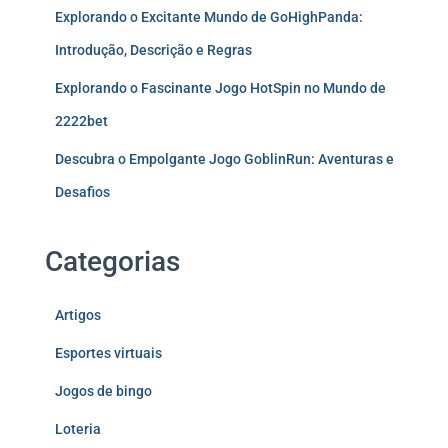
Explorando o Excitante Mundo de GoHighPanda:
Introdução, Descrição e Regras
Explorando o Fascinante Jogo HotSpin no Mundo de
2222bet
Descubra o Empolgante Jogo GoblinRun: Aventuras e
Desafios
Categorias
Artigos
Esportes virtuais
Jogos de bingo
Loteria