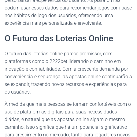
personalizar a experiência do usuário. As plataformas
podem usar esses dados para recomendar jogos com base
nos hábitos de jogo dos usuários, oferecendo uma
experiência mais personalizada e envolvente.
O Futuro das Loterias Online
O futuro das loterias online parece promissor, com
plataformas como o 2222bet liderando o caminho em
inovação e confiabilidade. Com a crescente demanda por
conveniência e segurança, as apostas online continuarão a
se expandir, trazendo novos recursos e experiências para
os usuários.
À medida que mais pessoas se tornam confortáveis com o
uso de plataformas digitais para suas necessidades
diárias, é natural que as apostas online sigam o mesmo
caminho. Isso significa que há um potencial significativo
para crescimento no mercado, tanto para jogadores novos