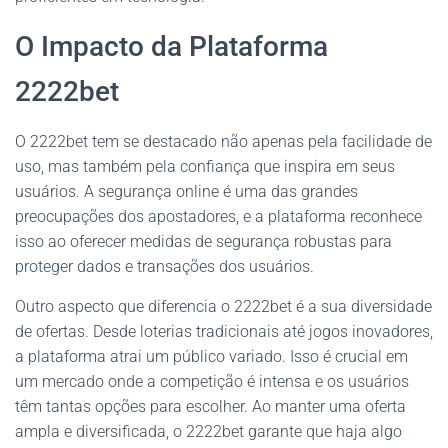
O Impacto da Plataforma
2222bet
O 2222bet tem se destacado não apenas pela facilidade de
uso, mas também pela confiança que inspira em seus
usuários. A segurança online é uma das grandes
preocupações dos apostadores, e a plataforma reconhece
isso ao oferecer medidas de segurança robustas para
proteger dados e transações dos usuários.
Outro aspecto que diferencia o 2222bet é a sua diversidade
de ofertas. Desde loterias tradicionais até jogos inovadores,
a plataforma atrai um público variado. Isso é crucial em
um mercado onde a competição é intensa e os usuários
têm tantas opções para escolher. Ao manter uma oferta
ampla e diversificada, o 2222bet garante que haja algo