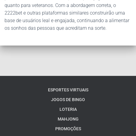
quanto para veteranos. Com a abordagem correta, o
2222bet e outras plataformas similares construirão uma
base de usuários leal e engajada, continuando a alimentar
os sonhos das pessoas que acreditam na sorte.
ESPORTES VIRTUAIS
JOGOS DE BINGO
LOTERIA
MAHJONG
PROMOÇÕES