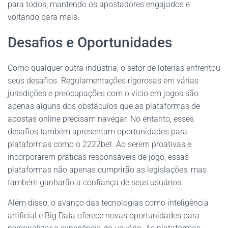
para todos, mantendo os apostadores engajados e
voltando para mais.
Desafios e Oportunidades
Como qualquer outra indústria, o setor de loterias enfrentou
seus desafios. Regulamentações rigorosas em várias
jurisdições e preocupações com o vício em jogos são
apenas alguns dos obstáculos que as plataformas de
apostas online precisam navegar. No entanto, esses
desafios também apresentam oportunidades para
plataformas como o 2222bet. Ao serem proativas e
incorporarem práticas responsáveis de jogo, essas
plataformas não apenas cumprirão as legislações, mas
também ganharão a confiança de seus usuários.
Além disso, o avanço das tecnologias como inteligência
artificial e Big Data oferece novas oportunidades para