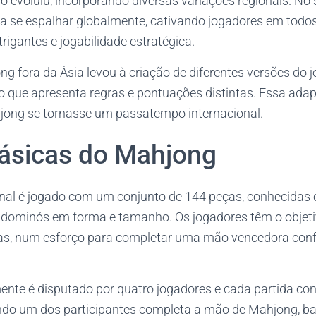
 evoluiu, incorporando diversas variações regionais. No 
se espalhar globalmente, cativando jogadores em todos
rigantes e jogabilidade estratégica.
 fora da Ásia levou à criação de diferentes versões do jo
que apresenta regras e pontuações distintas. Essa adap
jong se tornasse um passatempo internacional.
ásicas do Mahjong
nal é jogado com um conjunto de 144 peças, conhecidas c
dominós em forma e tamanho. Os jogadores têm o objeti
ças, num esforço para completar uma mão vencedora con
mente é disputado por quatro jogadores e cada partida co
do um dos participantes completa a mão de Mahjong, b