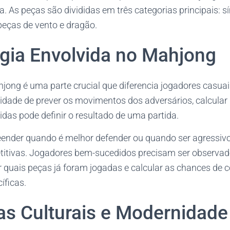
a. As peças são divididas em três categorias principais:
peças de vento e dragão.
égia Envolvida no Mahjong
hjong é uma parte crucial que diferencia jogadores casua
lidade de prever os movimentos dos adversários, calcular
das pode definir o resultado de uma partida.
ender quando é melhor defender ou quando ser agressivo
titivas. Jogadores bem-sucedidos precisam ser observad
 quais peças já foram jogadas e calcular as chances de 
íficas.
ias Culturais e Modernidade