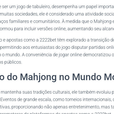
 ser um jogo de tabuleiro, desempenha um papel importa
 muitas sociedades, ele é considerado uma atividade socia
laços familiares e comunitários. À medida que o Mahjong 
nsformou para incluir versões online, aumentando seu alcan
o e apostas como a 2222bet têm explorado a transição 
 permitindo aos entusiastas do jogo disputar partidas on
o o mundo. A conveniência de jogar online democratizou o
s públicos.
to do Mahjong no Mundo M
antenha suas tradições culturais, ele também evoluiu p
ventos de grande escala, como torneios internacionais,
tivas, proporcionando não apenas entretenimento, mas