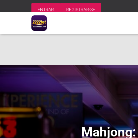
ENTRAR
REGISTRAR-SE
Mahjong: 