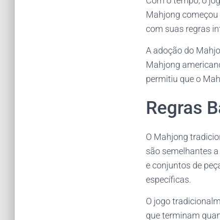
Com o tempo, o jogo
Mahjong começou a 
com suas regras int
A adoção do Mahjong
Mahjong americano 
permitiu que o Mah
Regras B
O Mahjong tradicio
são semelhantes a 
e conjuntos de pe
específicas.
O jogo tradicional
que terminam quan