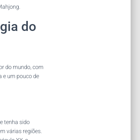
 Mahjong.
égia do
dor do mundo, com
ia e um pouco de
e tenha sido
m várias regiões.