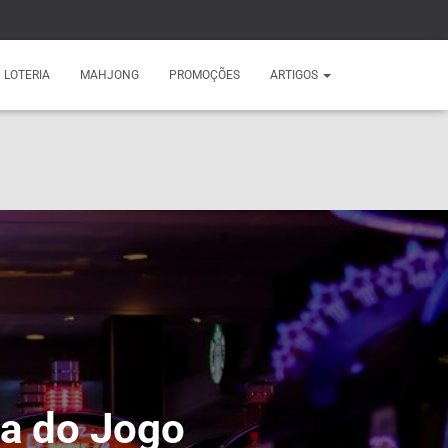
LOTERIA
MAHJONG
PROMOÇÕES
ARTIGOS
ia do Jogo