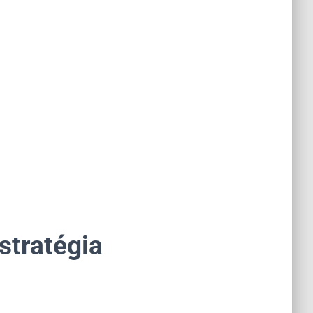
stratégia