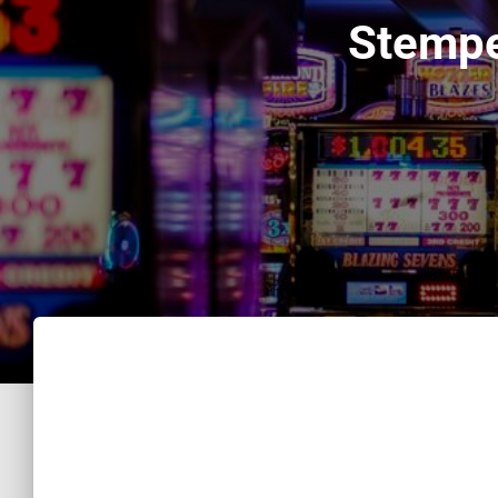
Stempe