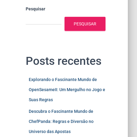
Pesquisar
PESQUISAR
Posts recentes
Explorando o Fascinante Mundo de
OpenSesameII: Um Mergulho no Jogo e
Suas Regras
Descubra o Fascinante Mundo de
ChefPanda: Regras e Diversão no
Universo das Apostas