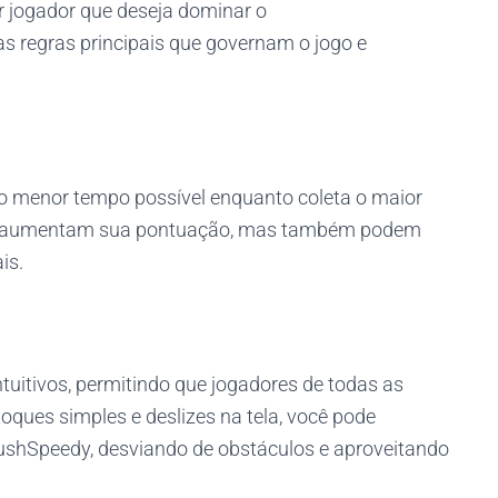
r jogador que deseja dominar o
 regras principais que governam o jogo e
 no menor tempo possível enquanto coleta o maior
s aumentam sua pontuação, mas também podem
is.
tuitivos, permitindo que jogadores de todas as
oques simples e deslizes na tela, você pode
shSpeedy, desviando de obstáculos e aproveitando