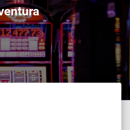
ventura