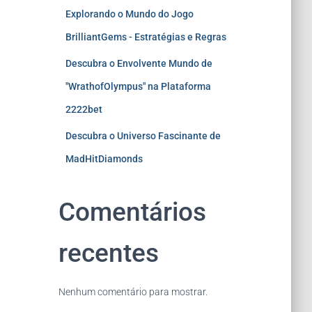
Explorando o Mundo do Jogo
BrilliantGems - Estratégias e Regras
Descubra o Envolvente Mundo de
"WrathofOlympus" na Plataforma
2222bet
Descubra o Universo Fascinante de
MadHitDiamonds
Comentários
recentes
Nenhum comentário para mostrar.