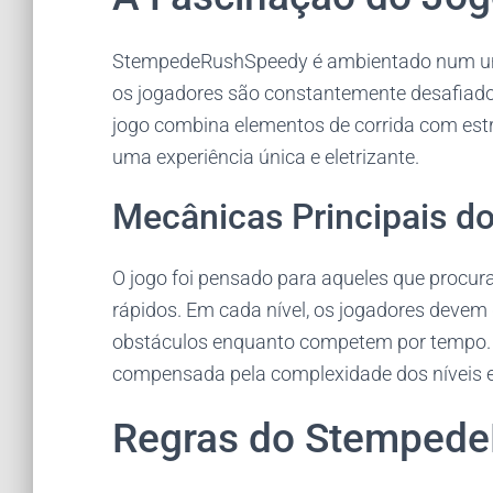
StempedeRushSpeedy é ambientado num uni
os jogadores são constantemente desafiados
jogo combina elementos de corrida com est
uma experiência única e eletrizante.
Mecânicas Principais d
O jogo foi pensado para aqueles que procur
rápidos. Em cada nível, os jogadores devem 
obstáculos enquanto competem por tempo. 
compensada pela complexidade dos níveis e 
Regras do Stemped