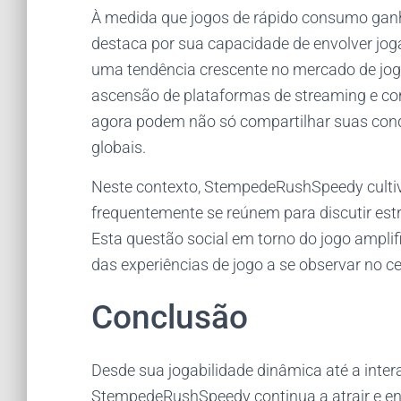
À medida que jogos de rápido consumo ga
destaca por sua capacidade de envolver joga
uma tendência crescente no mercado de jog
ascensão de plataformas de streaming e c
agora podem não só compartilhar suas con
globais.
Neste contexto, StempedeRushSpeedy culti
frequentemente se reúnem para discutir estra
Esta questão social em torno do jogo ampli
das experiências de jogo a se observar no c
Conclusão
Desde sua jogabilidade dinâmica até a int
StempedeRushSpeedy continua a atrair e en