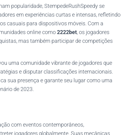
nham popularidade, StempedeRushSpeedy se
dores em experiências curtas e intensas, refletindo
os casuais para dispositivos móveis. Com a
omunidades online como
2222bet
, os jogadores
quistas, mas também participar de competições
vou uma comunidade vibrante de jogadores que
tégias e disputar classificações internacionais.
fica sua presença e garante seu lugar como uma
enário de 2023.
eração com eventos contemporâneos,
treter jogadores globalmente. Suas mecânicas