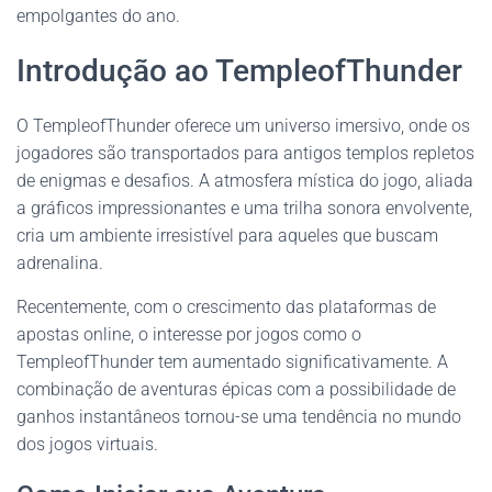
empolgantes do ano.
Introdução ao TempleofThunder
O TempleofThunder oferece um universo imersivo, onde os
jogadores são transportados para antigos templos repletos
de enigmas e desafios. A atmosfera mística do jogo, aliada
a gráficos impressionantes e uma trilha sonora envolvente,
cria um ambiente irresistível para aqueles que buscam
adrenalina.
Recentemente, com o crescimento das plataformas de
apostas online, o interesse por jogos como o
TempleofThunder tem aumentado significativamente. A
combinação de aventuras épicas com a possibilidade de
ganhos instantâneos tornou-se uma tendência no mundo
dos jogos virtuais.