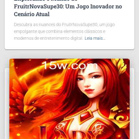
FruitrNovaSupe30: Um Jogo Inovador no
Cenário Atual
Descubra as nuances do FruitrNovaSupe30, um jogo
empolgante que combina elementos clássicos e
modernos de entretenimento digital.
Leia mais…