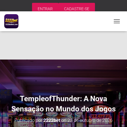
ENTRAR
CADASTRE-SE
A
L
T
E
R
N
A
R
N
A
V
E
G
A
TempleofThunder: A Nova
Ç
Ã
Sensação no Mundo dos Jogos
O
Publicado por
2222bet
on
23 de outubro de 2026