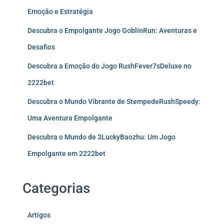
Emoção e Estratégia
Descubra o Empolgante Jogo GoblinRun: Aventuras e
Desafios
Descubra a Emoção do Jogo RushFever7sDeluxe no
2222bet
Descubra o Mundo Vibrante de StempedeRushSpeedy:
Uma Aventura Empolgante
Descubra o Mundo de 3LuckyBaozhu: Um Jogo
Empolgante em 2222bet
Categorias
Artigos