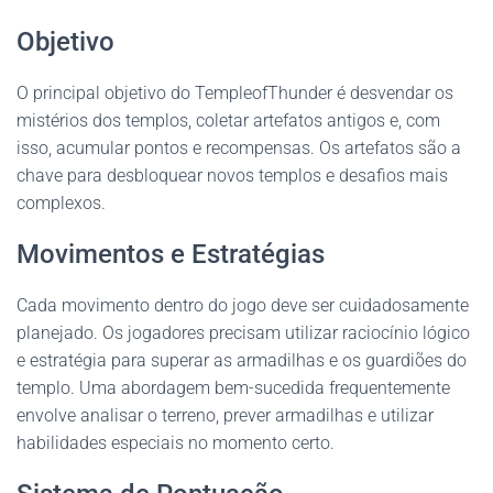
Objetivo
O principal objetivo do TempleofThunder é desvendar os
mistérios dos templos, coletar artefatos antigos e, com
isso, acumular pontos e recompensas. Os artefatos são a
chave para desbloquear novos templos e desafios mais
complexos.
Movimentos e Estratégias
Cada movimento dentro do jogo deve ser cuidadosamente
planejado. Os jogadores precisam utilizar raciocínio lógico
e estratégia para superar as armadilhas e os guardiões do
templo. Uma abordagem bem-sucedida frequentemente
envolve analisar o terreno, prever armadilhas e utilizar
habilidades especiais no momento certo.